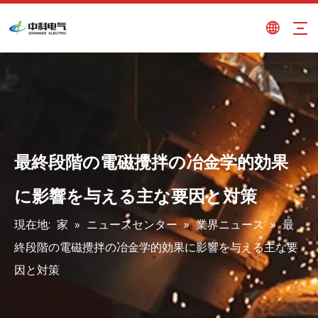
最終段階の電磁攪拌の冶金学的効果
に影響を与える主な要因と対策
現在地:
家
»
ニュースセンター
»
業界ニュース
»
最
終段階の電磁攪拌の冶金学的効果に影響を与える主な要
因と対策