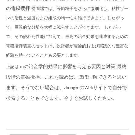
の電磁攪拌
凝固端では、等軸粒子をさらに微細化し、粘性ゾー
ンの活性と温度および組成の均一性を維持できます。したがっ
て、巨視的な分離を大幅に減らすことができます。
したがっ
て、その優れた性能に加えて、最高の冶金効果を達成するための
電磁攪拌装置のセットは、設計者が理論的および実践的な豊富な
経験を持っていることも必要とします。
m
の冶金学的効果に影響を与える要因と対策
f
最終
上記は
高効率冶金装置 製鋼用最終電磁撹拌機
ケーブル&ホース用JDシリーズ電気ケーブルドラム
段階の電磁攪拌
。これを読めば、ほぼ理解できると思い
ます。そうでない場合は、zhongkeのWebサイトで自分で
検索することもできます。今すぐお試しください。