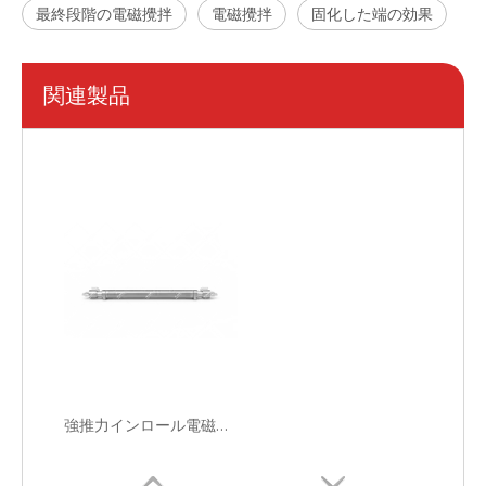
最終段階の電磁攪拌
電磁攪拌
固化した端の効果
関連製品
JTシリーズ自動スプリングケーブルドラム
鉄除去用の深部磁気浸透磁気分離器
強推力インロール電磁撹拌機(EMS)