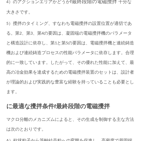
f
最終段階の電磁攪拌
4）のアクションエリアかどうか
十分な
大きさです。
5）攪拌のタイミング、すなわち電磁攪拌の設置位置が適切であ
る。第2、第3、第4の要因は、凝固端の電磁攪拌機のパラメータ
と構造設計に依存し、第1と第5の要因は、電磁攪拌機と連続鋳造
機および連続鋳造プロセスの性能パラメータに依存します。合理
的に一致しています。したがって、その優れた性能に加えて、最
高の冶金効果を達成するための電磁攪拌装置のセットは、設計者
が理論的および実践的な豊富な経験を持っていることも必要とし
ます。
に最適な攪拌条件
f
最終段階の電磁攪拌
マクロ分離のメカニズムによると、その生成を制御する主な方法
は次のとおりです。
A）柱状粒子から等軸結晶粒への変態を促進し、高密度で凝固端