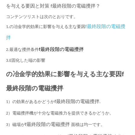
を与える要因と対策
f
最終段階の電磁攪拌？
コンテンツリストは次のとおりです。
f
最終段階の電磁攪
1.の冶金学的効果に影響を与える主な要因
拌
f
最終段階の電磁攪拌
2.最適な攪拌条件
3.E
固化した端の影響
の冶金学的効果に影響を与える主な要因
f
最終段階の電磁攪拌
f
最終段階の電磁攪拌
1）の効果があるかどうか
.
2）電磁攪拌機が十分な電磁推力を提供できるかどうか。
f
最終段階の電磁攪拌
3）磁場が
面積は均一です。