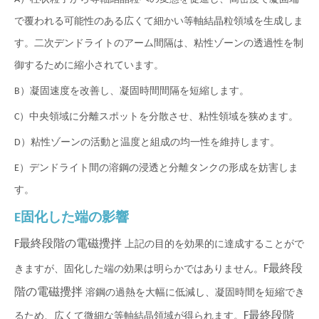
で覆われる可能性のある広くて細かい等軸結晶粒領域を生成しま
す。二次デンドライトのアーム間隔は、粘性ゾーンの透過性を制
御するために縮小されています。
B）凝固速度を改善し、凝固時間間隔を短縮します。
C）中央領域に分離スポットを分散させ、粘性領域を狭めます。
D）粘性ゾーンの活動と温度と組成の均一性を維持します。
E）デンドライト間の溶鋼の浸透と分離タンクの形成を妨害しま
す。
E
固化した端の影響
F
最終段階の電磁攪拌
上記の目的を効果的に達成することがで
F
最終段
きますが、固化した端の効果は明ら​​かではありません。
階の電磁攪拌
溶鋼の過熱を大幅に低減し、凝固時間を短縮でき
F
最終段階
るため、広くて微細な等軸結晶領域が得られます。