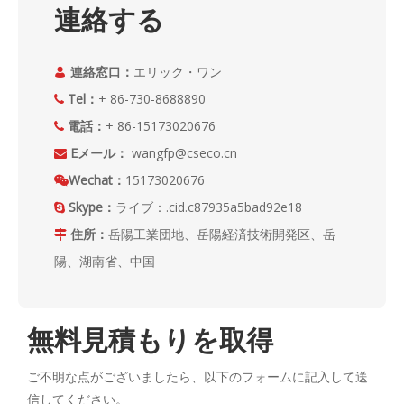
連絡する
連絡窓口：
エリック・ワン

Tel：
+ 86-730-8688890

電話：
+ 86-15173020676

Eメール：
wangfp@cseco.cn

Wechat：
15173020676

Skype：
ライブ：.cid.c87935a5bad92e18

住所：
岳陽工業団地、岳陽経済技術開発区、岳

陽、湖南省、中国
無料見積もりを取得
ご不明な点がございましたら、以下のフォームに記入して送
信してください。