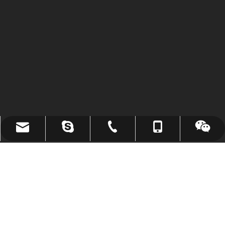
ライブ：.cid.c87935a5bad92e18
+ 86-15173020676
+ 86-730-8688890
wangfp@cseco.cn
Copyrights 2021 Hunan Zhongke Electric Co.、Ltd。無断複

写・転載を禁じます。による支援
Leadong
.