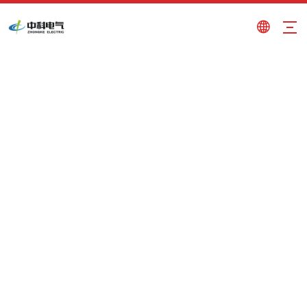
ストランド電磁攪拌機
現在地:
家
»
製品
»
ストランド電磁攪拌機