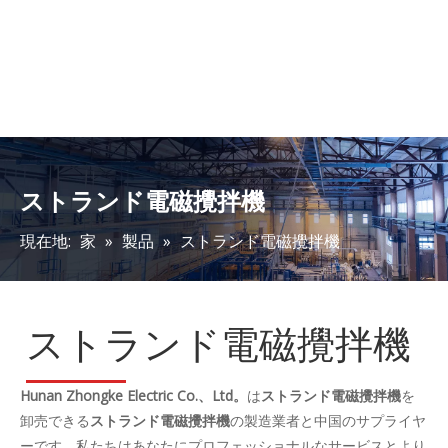
連続鋳造機(CCM)用スト
連続鋳造工程の効率化を
ランド電磁撹拌機(S-EMS)
実現するストランド電磁
撹拌機（S-EMS）
バスケット
バスケット
鉄鋼の増産と品質向上を
製鉄連続鋳造機(CCM)用
実現するストランド電磁
高品質・長寿命冶金スト
撹拌機（S-EMS）
ランド電磁撹拌機(S-EMS)