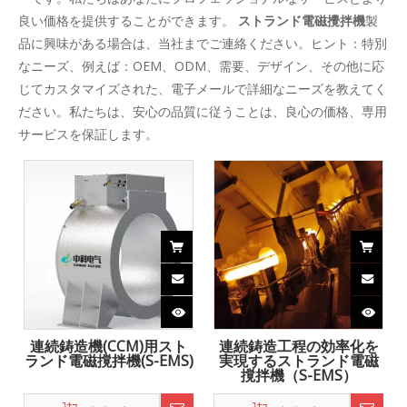
バスケット
バスケット
連続鋳造機(CCM)用高磁
場冶金ストランド電磁撹
拌機(S-EMS)
バスケット