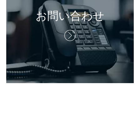
担当者：Eric Wang

Tel：+ 86-730-8688890

電話番号：+ 86-15173020676

Eメール：
wangfp@cseco.cn

Copyrights 2021 Hunan Zhongke Electric Co.、Ltd。無断複

写・転載を禁じます。による支援
Leadong
.