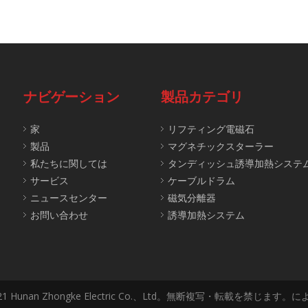
ナビゲーション
製品カテゴリ
家
リフティング電磁石
製品
マグネチックスターラー
私たちに関しては
タンディッシュ誘導加熱システ
サービス
ケーブルドラム
ニュースセンター
磁気分離器
お問い合わせ
誘導加熱システム
 2021 Hunan Zhongke Electric Co.、Ltd。無断複写・転載を禁じます