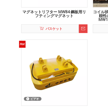
マグネットリフター MW84 鋼板用リ
コイル
フティングマグネット
頼性
MW
バスケット
ビデオ