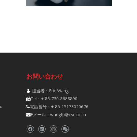
お問い合わせ
担当者：Eric Wang

Tel：+ 86-730-8688890

ム
電話番号：+ 86-15173020676

Eメール：
wangfp@cseco.cn
