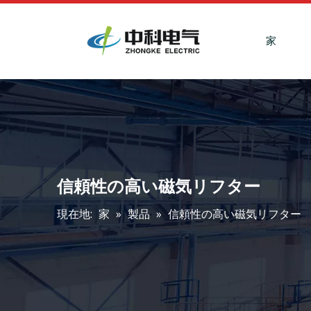
家
信頼性の高い磁気リフター
現在地:
家
»
製品
»
信頼性の高い磁気リフター