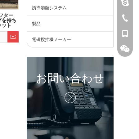
ライブ：.c
誘導加熱システム
フター
+ 86-73
ブを持ち
製品
ネット
+ 86-15
電磁撹拌機メーカー
お問い合わせ
