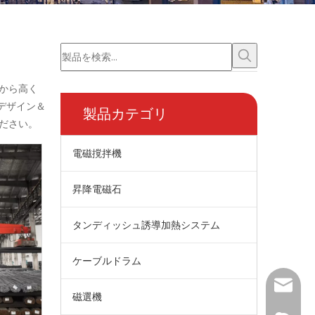
から高く
デザイン＆
製品カテゴリ
ださい。
電磁撹拌機
昇降電磁石
タンディッシュ誘導加熱システム
ケーブルドラム
wangfp@
磁選機