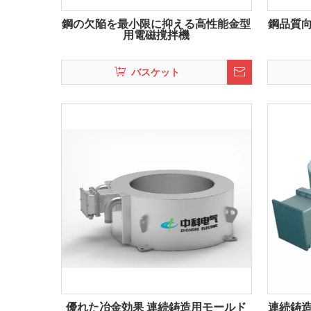
鋼の欠陥を最小限に抑える高性能金型
鋼品質
用電磁撹拌機
バスケット
優れた冶金効果 連続鋳造用モールド
連続鋳