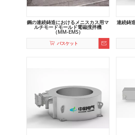
鋼の連続鋳造におけるメニスカス用マ
連続鋳造
ルチモードモールド電磁撹拌機
（MM-EMS）
バスケット