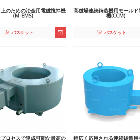
向上のための冶金用電磁撹拌機
高磁場連続鋳造機用モールド
(M-EMS)
機(CCM)
バスケット
バスケット
造プロセスで達成可能な最高の
幅広く応用される連続鋳造用