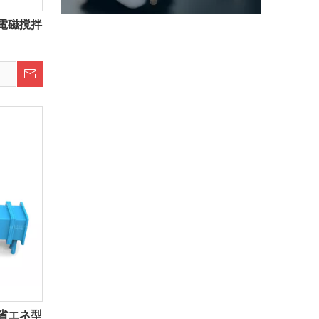
電磁撹拌
省エネ型