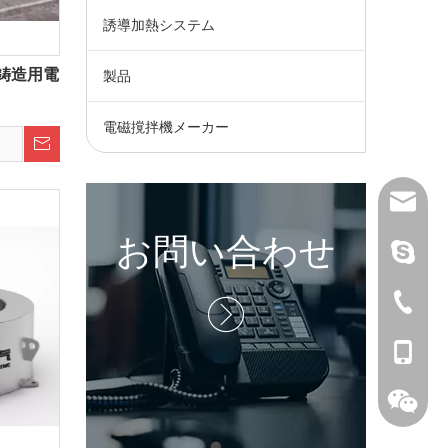
誘導加熱システム
鋳造用電
製品
）
電磁撹拌機メーカー
wangfp@
お問い合わせ
ライブ：.c
+ 86-73

+ 86-15