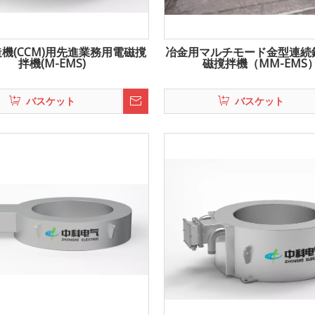
機(CCM)用先進業務用電磁撹
冶金用マルチモード金型連続
拌機(M-EMS)
磁撹拌機（MM-EMS
バスケット
バスケット