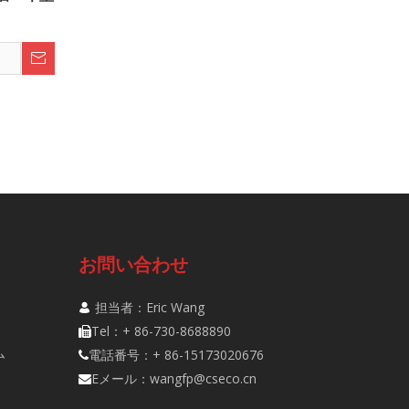
お問い合わせ
担当者：Eric Wang

Tel：+ 86-730-8688890

ム
電話番号：+ 86-15173020676

Eメール：
wangfp@cseco.cn
