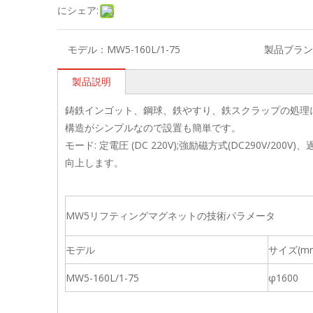
にシェア:
モデル：
MW5-160L/1-75
製品ブラン
製品説明
鋳鉄インゴット、鋼球、鉄やすり、鉄スクラップの処理
構造がシンプルなので設置も簡単です。
モード: 定電圧 (DC 220V);強励磁方式(DC290V/20
向上します。
MW5リフティングマグネットの技術パラメータ
モデル
サイズ(m
MW5-160L/1-75
φ1600