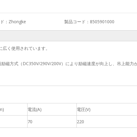
ド：
Zhongke
製品コード：
8505901000
に広く使用されています。
0V)、過励磁方式（DC350V/290V/200V）により励磁速度が向上し、吊上能力
m)
電流(A)
電圧(V)
70
220