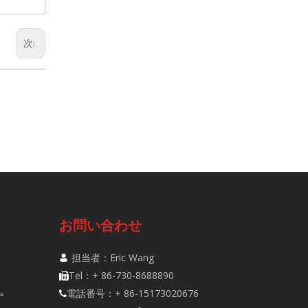
次:
お問い合わせ
担当者：Eric Wang

Tel：+ 86-730-8688890

ム
電話番号：+ 86-15173020676
