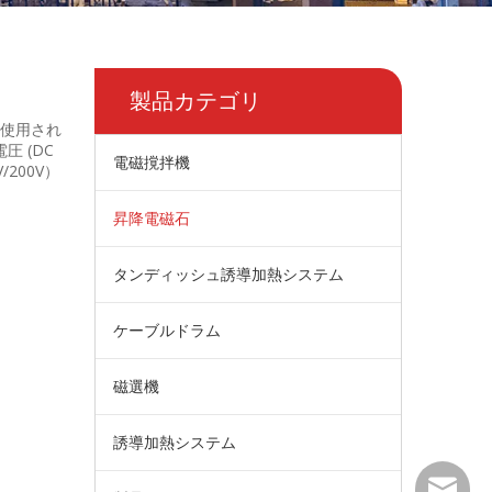
製品カテゴリ
使用され
 (DC
電磁撹拌機
/200V）
昇降電磁石
タンディッシュ誘導加熱システム
ケーブルドラム
磁選機
誘導加熱システム
wangfp@