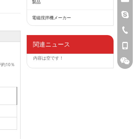
製品
ライブ：.c
電磁撹拌機メーカー
+ 86-73
関連ニュース
+ 86-15
内容は空です！
が約10％