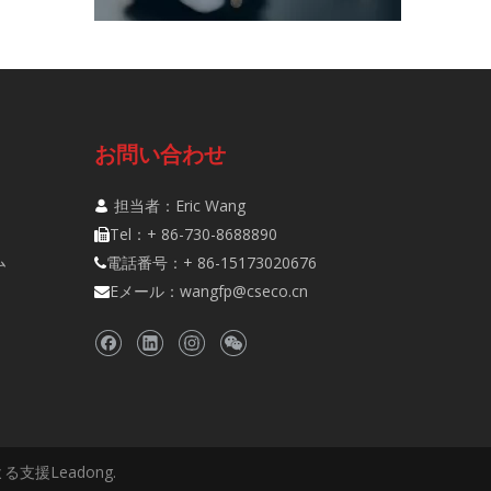
お問い合わせ
担当者：Eric Wang

Tel：+ 86-730-8688890

ム
電話番号：+ 86-15173020676

Eメール：
wangfp@cseco.cn

。による支援
Leadong
.