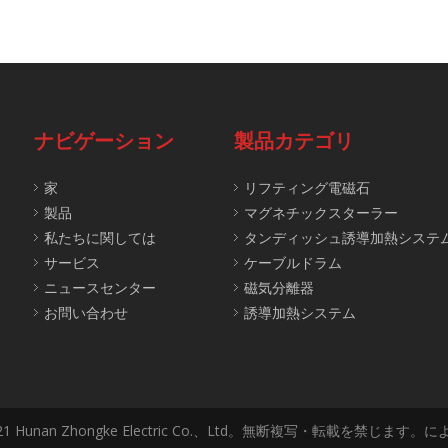
ナビゲーション
製品カテゴリ
家
リフティング電磁石
製品
マグネチックスターラー
私たちに関しては
タンディッシュ誘導加熱システ
サービス
ケーブルドラム
ニュースセンター
磁気分離器
お問い合わせ
誘導加熱システム
 2021 Hunan Zhongke Electric Co.、Ltd。無断複写・転載を禁じます