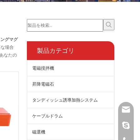
ィングマグ
要な場合
製品カテゴリ
あなたの
電磁撹拌機
昇降電磁石
タンディッシュ誘導加熱システム
wangfp@
ケーブルドラム
ライブ：.c
磁選機