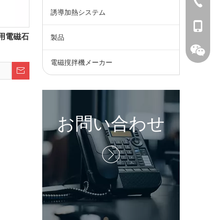
+ 86-73
誘導加熱システム
+ 86-15
用電磁石
製品
電磁撹拌機メーカー
お問い合わせ
