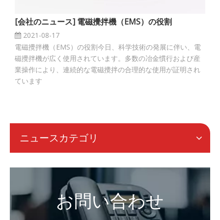
[
会社のニュース
]
電磁攪拌機（EMS）の役割
2021-08-17
電磁攪拌機（EMS）の役割今日、科学技術の発展に伴い、電
磁攪拌機が広く使用されています。多数の冶金慣行および産
業操作により、連続的な電磁攪拌の合理的な使用が証明され
ています
ニュースカテゴリ
お問い合わせ