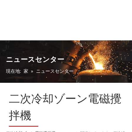
ニュースセンター
現在地:
家
»
ニュースセンター
二次冷却ゾーン電磁攪
拌機