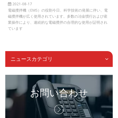
2021-08-17
電磁攪拌機（EMS）の役割今日、科学技術の発展に伴い、電
磁攪拌機が広く使用されています。多数の冶金慣行および産
業操作により、連続的な電磁攪拌の合理的な使用が証明され
ています
ニュースカテゴリ
お問い合わせ
